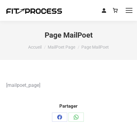
Page MailPoet
Vous êtes ici :
Accueil
MailPoet Page
Page MailPoet
[mailpoet_page]
Partager