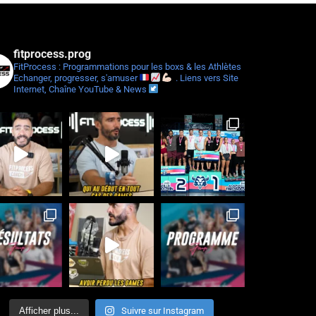
fitprocess.prog
FitProcess : Programmations pour les boxs & les Athlètes
Echanger, progresser, s'amuser
.
Liens vers Site
Internet, Chaîne YouTube & News
Afficher plus...
Suivre sur Instagram