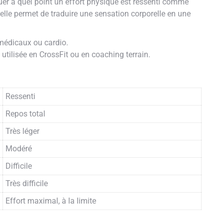
luer à quel point un effort physique est ressenti comme
 elle permet de traduire une sensation corporelle en une
x médicaux ou cardio.
 utilisée en CrossFit ou en coaching terrain.
Ressenti
Repos total
Très léger
Modéré
Difficile
Très difficile
Effort maximal, à la limite