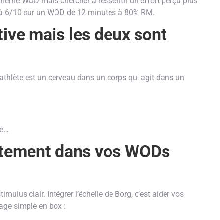
e même WOD mais chercher à ressentir un effort perçu plus
0 à 6/10 sur un WOD de 12 minutes à 80% RM.
tive mais les deux sont
’athlète est un cerveau dans un corps qui agit dans un
ée…
rètement dans vos WODs
ulus clair. Intégrer l’échelle de Borg, c’est aider vos
age simple en box :