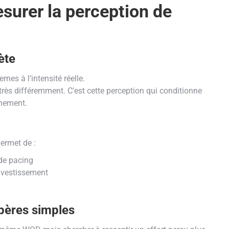
esurer la perception de
ète
nes à l’intensité réelle.
rès différemment. C’est cette perception qui conditionne
înement.
permet de :
 de pacing
nvestissement
epères simples