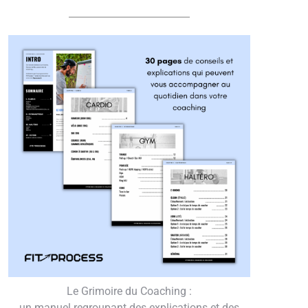
Le Grimoire du Coaching :
un manuel regroupant des explications et des