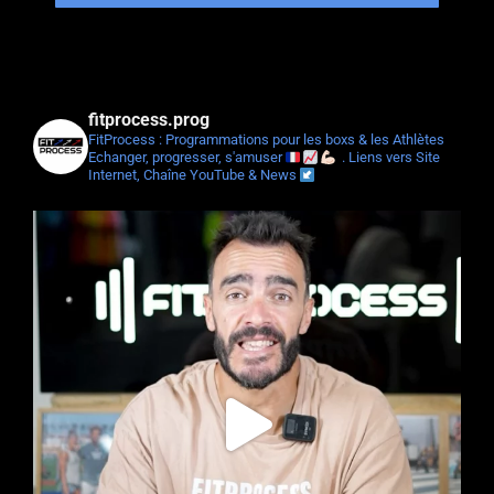
fitprocess.prog
FitProcess : Programmations pour les boxs & les Athlètes
Echanger, progresser, s'amuser
.
Liens vers Site
Internet, Chaîne YouTube & News