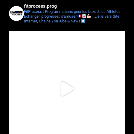
fitprocess.prog
FitProcess : Programmations pour les boxs & les Athlètes
Echanger, progresser, s'amuser
.
Liens vers Site
Internet, Chaîne YouTube & News