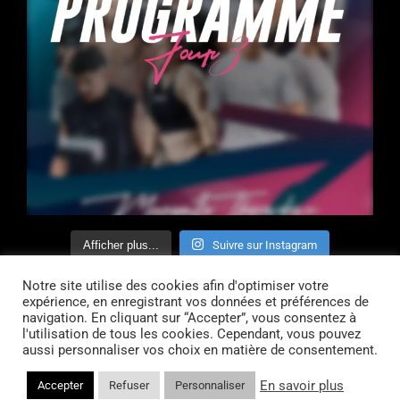
Afficher plus...
Suivre sur Instagram
Notre site utilise des cookies afin d'optimiser votre
expérience, en enregistrant vos données et préférences de
navigation. En cliquant sur “Accepter”, vous consentez à
l'utilisation de tous les cookies. Cependant, vous pouvez
Contact
CGV
Mentions légales
aussi personnaliser vos choix en matière de consentement.
En savoir plus
Accepter
Refuser
Personnaliser
© 2024 FitProcess. Tous droits réservés.