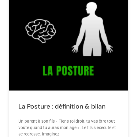
La Posture : définition & bilan
Un parent à son fils « Tiens toi droit, tu vas être tout
voûté quand tu auras mon âge ». Le fils s’exécute et
se redresse. Imaginez