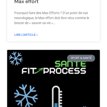
Max effort
Pourquoi faire des Max Efforts ? D’un point de vue
neurologique, le Max effort doit être vécu comme le
besoin de « sauver sa vie »…
LIRE L'ARTICLE »
SPORT & SANTÉ