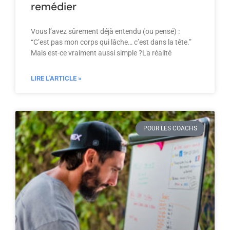
remédier
Vous l’avez sûrement déjà entendu (ou pensé) :
“C’est pas mon corps qui lâche… c’est dans la tête.”
Mais est-ce vraiment aussi simple ?La réalité
LIRE L'ARTICLE »
POUR LES COACHS