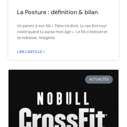
La Posture : définition & bilan
Un parent à son fils « Tiens toi droit, tu vas être tout
voûté quand tu auras mon âge ». Le fils s’exécute et
se redresse. Imaginez
LIRE L'ARTICLE »
ACTUALITÉS